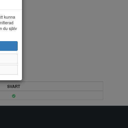
att kunna
nifierad
n du själv
SVART