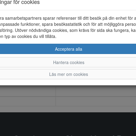
ningar för cookies
ra samarbetspartners sparar referenser till ditt besök på din enhet för 
npassade funktioner, spara besöksstatistik och för att möjliggöra perso
föring. Utöver nödvändiga cookies, som krävs för sida ska fungera, ka
en typ av cookies du vill tillåta.
Acceptera alla
Hantera cookies
Läs mer om cookies