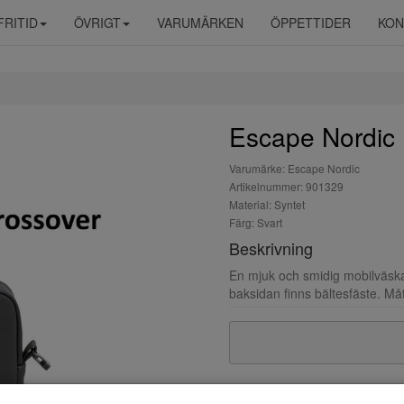
FRITID
ÖVRIGT
VARUMÄRKEN
ÖPPETTIDER
KON
Escape Nordic
Varumärke: Escape Nordic
Artikelnummer: 901329
Material: Syntet
Färg: Svart
Beskrivning
En mjuk och smidig mobilväska
baksidan finns bältesfäste. Måt