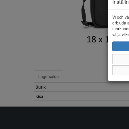
Inställ
Vi och vå
erbjuda a
marknads
välja vilk
Lagersaldo
Butik
Kisa