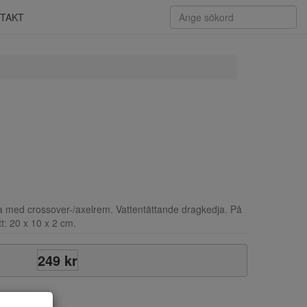
TAKT
 med crossover-/axelrem. Vattentättande dragkedja. På
t: 20 x 10 x 2 cm.
249 kr