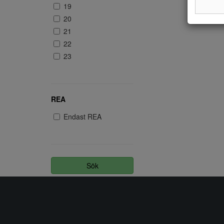
19
20
21
22
23
REA
Endast REA
Sök