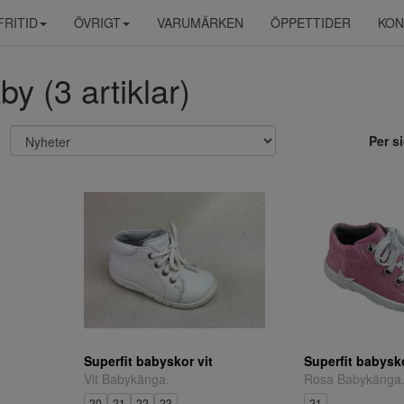
FRITID
ÖVRIGT
VARUMÄRKEN
ÖPPETTIDER
KON
y (3 artiklar)
Per s
Superfit babyskor vit
Superfit babysk
Vit Babykänga.
Rosa Babykänga
20
21
22
23
21