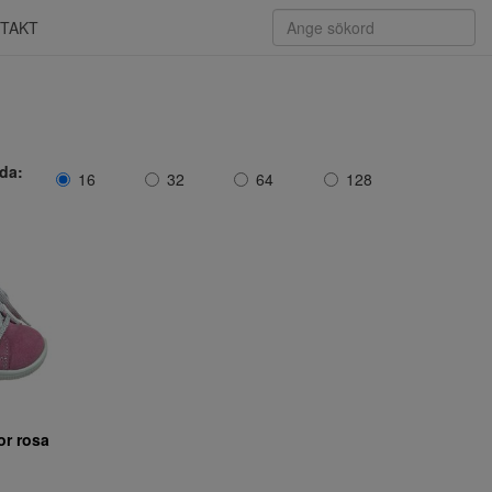
TAKT
ida:
16
32
64
128
or rosa
.