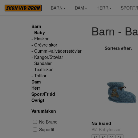
BARN
DAM
HERR
SPORT/
Barn - Bab
Barn
-
Baby
- Finskor
- Grövre skor
Sortera efter:
- Gummi-/allvädersstövlar
- Kängor/Stövlar
- Sandaler
- Textilskor
- Tofflor
Dam
Herr
Sport/Fritid
Övrigt
Varumärken
No Brand
No Brand
Blå Babytossor.
Superfit
18
19
20
21