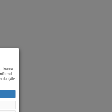
att kunna
nifierad
n du själv