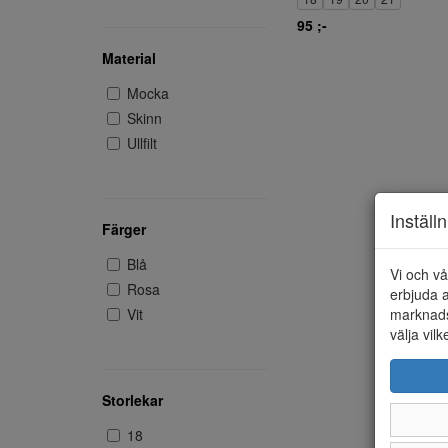
95 ;-
Material
Mocka
Skinn
Ullfilt
Inställ
Färger
Blå
Vi och vå
Rosa
erbjuda a
Vit
marknads
välja vilk
Storlekar
18