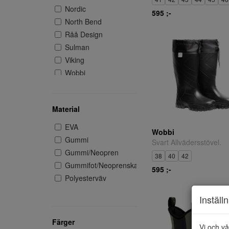
Nordic
595 ;-
North Bend
Råå Design
Sulman
Viking
Wobbi
Material
EVA
Wobbi
Gummi
Svart Allvädersstövel.
Gummi/Neopren
38
40
42
Gummifot/Neoprenskaft
595 ;-
Polyesterväv
Inställ
Färger
Vi och vå