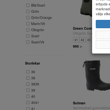
erbjuda a
Blå/Svart
marknads
Grön
välja vilk
Grön/Orange
Marin/Vit
Green Comfort
Olivgrön
Olivgrön Gummiboots.
Svart
41
42
43
44
47
Svart/Vit
995 ;-
Storlekar
36
38
3839
39
40
4041
Sulman
Varmfodrad gummistöve
41