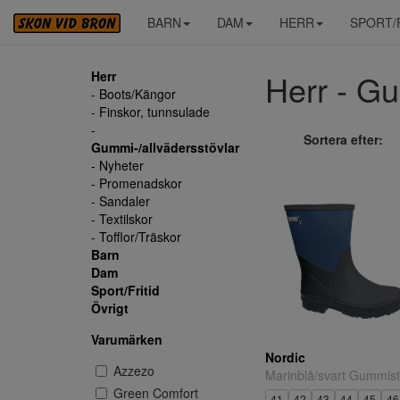
BARN
DAM
HERR
SPORT/
Herr - Gu
Herr
- Boots/Kängor
- Finskor, tunnsulade
-
Sortera efter:
Gummi-/allvädersstövlar
- Nyheter
- Promenadskor
- Sandaler
- Textilskor
- Tofflor/Träskor
Barn
Dam
Sport/Fritid
Övrigt
Varumärken
Nordic
Azzezo
Marinblå/svart Gummist
Green Comfort
41
42
43
44
45
46