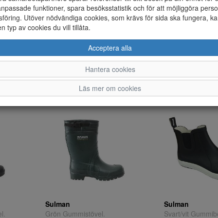
npassade funktioner, spara besöksstatistik och för att möjliggöra perso
föring. Utöver nödvändiga cookies, som krävs för sida ska fungera, ka
en typ av cookies du vill tillåta.
Acceptera alla
Sulman
Nordic
Svart Gummistövel.
Svart Allvädersstö
Hantera cookies
41
46
41
42
43
44
Läs mer om cookies
595 ;-
795 ;-
Sulman
Sulman
l.
Grön Gummistövel.
Svart/vit Gummib