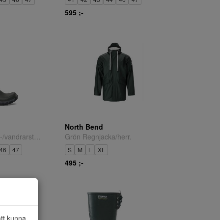
595 ;-
North Bend
Grön/orange Jakt-/vandrarstövel.
Grön Regnjacka/herr.
46
47
S
M
L
XL
495 ;-
att kunna