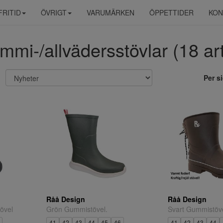
FRITID
ÖVRIGT
VARUMÄRKEN
ÖPPETTIDER
KON
mmi-/allvädersstövlar (18 art
Per s
Råå Design
Råå Design
övel
Grön Gummistövel.
Svart Gummistöve
41
42
43
44
45
46
41
42
43
44