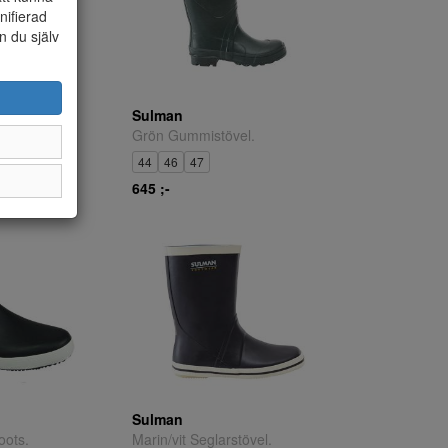
nifierad
n du själv
Sulman
vel.
Grön Gummistövel.
45
46
44
46
47
645 ;-
Sulman
oots.
Marin/vit Seglarstövel.