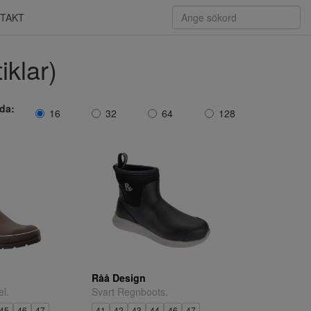
TAKT
iklar)
ida:
16
32
64
128
Råå Design
l.
Svart Regnboots.
45
46
47
41
42
43
44
46
47