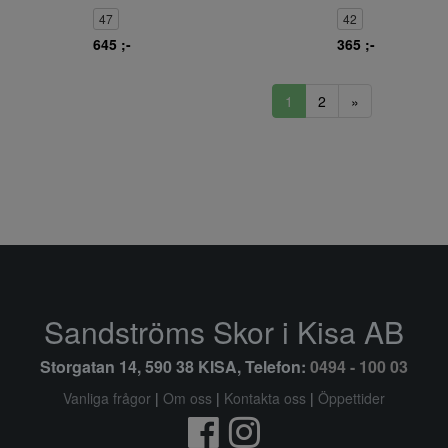
47
42
645 ;-
365 ;-
1
2
»
Sandströms Skor i Kisa AB
Storgatan 14, 590 38 KISA, Telefon:
0494 - 100 03
Vanliga frågor
|
Om oss
|
Kontakta oss
|
Öppettider