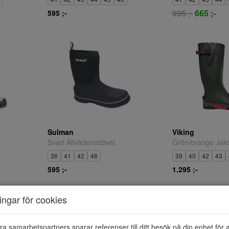
995 ;-
665 ;-
595 ;-
Sulman
Viking
Svart Allvädersstövel.
36
41
42
46
39
40
42
43
595 ;-
1.295 ;-
ningar för cookies
ra samarbetspartners sparar referenser till ditt besök på din enhet för 