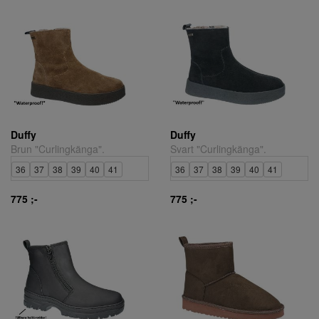
Duffy
Duffy
Brun "Curlingkänga".
Svart "Curlingkänga".
36
37
38
39
40
41
36
37
38
39
40
41
775 ;-
775 ;-