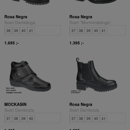
Rosa Negra
Rosa Negra
Svart Damkänga.
Svart "Mormorskänga".
38
39
40
41
37
38
39
40
41
1.695 ;-
1.395 ;-
MOCKASIN
Rosa Negra
Svart Damboots.
Svart Damboots.
37
38
39
40
37
38
39
40
41