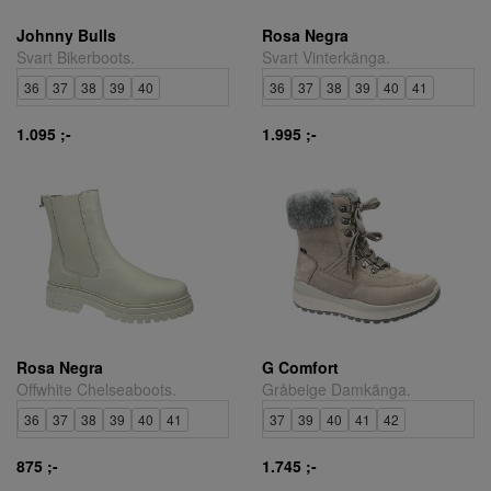
Johnny Bulls
Rosa Negra
Svart Bikerboots.
Svart Vinterkänga.
36
37
38
39
40
36
37
38
39
40
41
1.095 ;-
1.995 ;-
Rosa Negra
G Comfort
Offwhite Chelseaboots.
Gråbeige Damkänga.
36
37
38
39
40
41
37
39
40
41
42
875 ;-
1.745 ;-