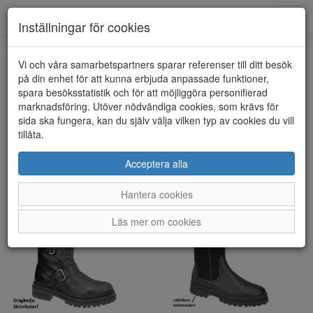
Toggl
Inställningar för cookies
navig
Visa filter
Vi och våra samarbetspartners sparar referenser till ditt besök
på din enhet för att kunna erbjuda anpassade funktioner,
Dam - Boots/Kängor (197
spara besöksstatistik och för att möjliggöra personifierad
marknadsföring. Utöver nödvändiga cookies, som krävs för
artiklar)
sida ska fungera, kan du själv välja vilken typ av cookies du vill
tillåta.
Sortera efter:
Acceptera alla
Hantera cookies
Läs mer om cookies