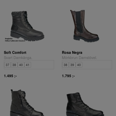
Soft Comfort
Rosa Negra
Svart Damkänga.
Mörkbrun Damstövel.
37
38
40
41
38
39
40
1.495 ;-
1.795 ;-