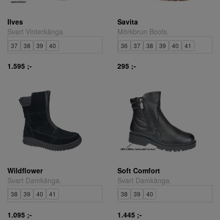
Ilves
Savita
Svart Vinterkänga.
Mörkbrun Boots.
37
38
39
40
36
37
38
39
40
41
1.595 ;-
295 ;-
Wildflower
Soft Comfort
Svart Damkänga.
Svart Damkänga.
38
39
40
41
38
39
40
1.095 ;-
1.445 ;-