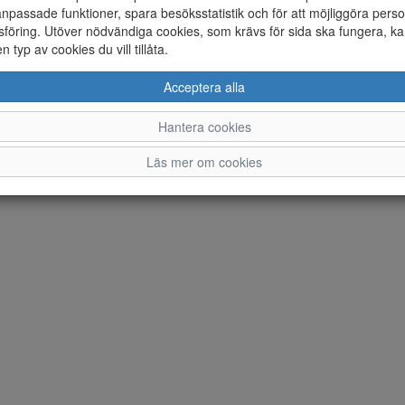
© Sandströms Skor i Kisa AB 2026 i samarbete med
Flexicon
npassade funktioner, spara besöksstatistik och för att möjliggöra perso
föring. Utöver nödvändiga cookies, som krävs för sida ska fungera, ka
en typ av cookies du vill tillåta.
Acceptera alla
Hantera cookies
Läs mer om cookies