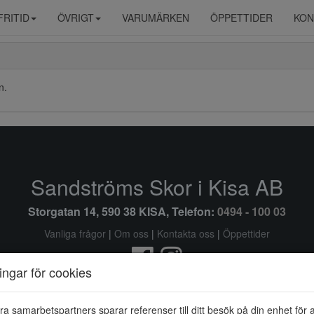
FRITID
ÖVRIGT
VARUMÄRKEN
ÖPPETTIDER
KON
n.
Sandströms Skor i Kisa AB
Storgatan 14, 590 38 KISA, Telefon:
0494 - 100 03
Vanliga frågor
|
Om oss
|
Kontakta oss
|
Öppettider
ningar för cookies
Ändra inställingar för cookies
ra samarbetspartners sparar referenser till ditt besök på din enhet för 