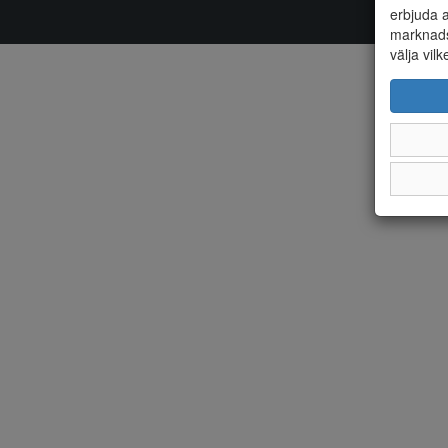
erbjuda a
marknads
välja vilk