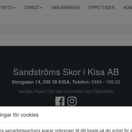
FRITID
ÖVRIGT
VARUMÄRKEN
ÖPPETTIDER
KON
Sandströms Skor i Kisa AB
Storgatan 14, 590 38 KISA, Telefon:
0494 - 100 03
Vanliga frågor
|
Om oss
|
Kontakta oss
|
Öppettider
Ändra inställingar för cookies
ningar för cookies
© Sandströms Skor i Kisa AB 2026 i samarbete med
Flexicon
ra samarbetspartners sparar referenser till ditt besök på din enhet för 