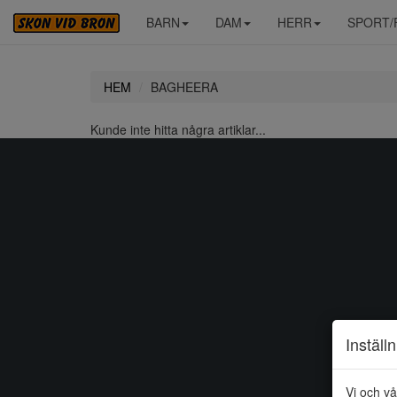
BARN
DAM
HERR
SPORT/
HEM
BAGHEERA
Kunde inte hitta några artiklar...
Inställ
Vi och vå