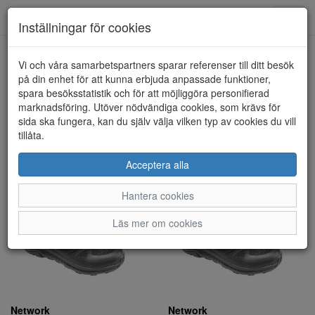
Toggl
Inställningar för cookies
navig
Visa filter
Vi och våra samarbetspartners sparar referenser till ditt besök
på din enhet för att kunna erbjuda anpassade funktioner,
Network (2 artiklar)
spara besöksstatistik och för att möjliggöra personifierad
marknadsföring. Utöver nödvändiga cookies, som krävs för
sida ska fungera, kan du själv välja vilken typ av cookies du vill
Sortera efter:
tillåta.
Acceptera alla
Hantera cookies
Läs mer om cookies
Network
Network