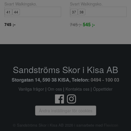
Svart Walkingsko.
Svart Walkingsko.
41
44
37
38
745 ;-
545 ;-
745 ;-
Sandströms Skor i Kisa AB
Storgatan 14, 590 38 KISA, Telefon:
0494 - 100 03
Vanliga frågor
|
Om oss
|
Kontakta oss
|
Öppettider
Ändra inställingar för cookies
© Sandströms Skor i Kisa AB 2026 i samarbete med
Flexicon