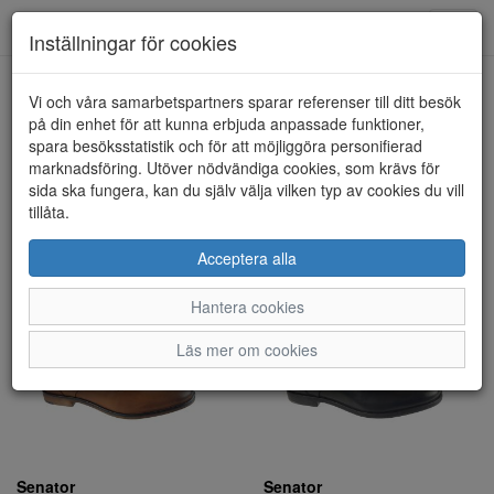
Toggl
Inställningar för cookies
navig
Visa filter
Vi och våra samarbetspartners sparar referenser till ditt besök
på din enhet för att kunna erbjuda anpassade funktioner,
Senator (3 artiklar)
spara besöksstatistik och för att möjliggöra personifierad
marknadsföring. Utöver nödvändiga cookies, som krävs för
sida ska fungera, kan du själv välja vilken typ av cookies du vill
Sortera efter:
tillåta.
Acceptera alla
Hantera cookies
Läs mer om cookies
Senator
Senator