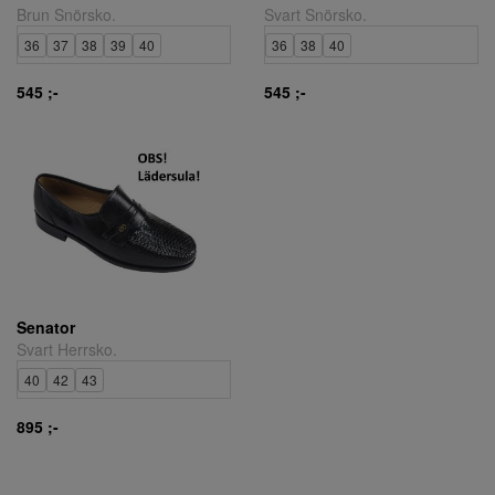
Brun Snörsko.
Svart Snörsko.
36
37
38
39
40
36
38
40
545 ;-
545 ;-
Senator
Svart Herrsko.
40
42
43
895 ;-