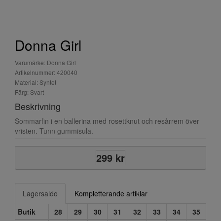
Donna Girl
Varumärke: Donna Girl
Artikelnummer: 420040
Material: Syntet
Färg: Svart
Beskrivning
Sommarfin i en ballerina med rosettknut och resårrem över
vristen. Tunn gummisula.
299 kr
Lagersaldo
Kompletterande artiklar
Butik
28
29
30
31
32
33
34
35