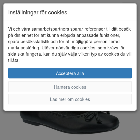
Toggl
Inställningar för cookies
navig
Vi och våra samarbetspartners sparar referenser till ditt besök
HEM
DONNA GIRL
på din enhet för att kunna erbjuda anpassade funktioner,
spara besöksstatistik och för att möjliggöra personifierad
marknadsföring. Utöver nödvändiga cookies, som krävs för
sida ska fungera, kan du själv välja vilken typ av cookies du vill
tillåta.
Acceptera alla
Hantera cookies
Läs mer om cookies