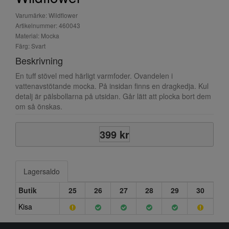
Varumärke: Wildflower
Artikelnummer: 460043
Material: Mocka
Färg: Svart
Beskrivning
En tuff stövel med härligt varmfoder. Ovandelen i
vattenavstötande mocka. På insidan finns en dragkedja. Kul
detalj är pälsbollarna på utsidan. Går lätt att plocka bort dem
om så önskas.
399 kr
Lagersaldo
Butik
25
26
27
28
29
30
Kisa