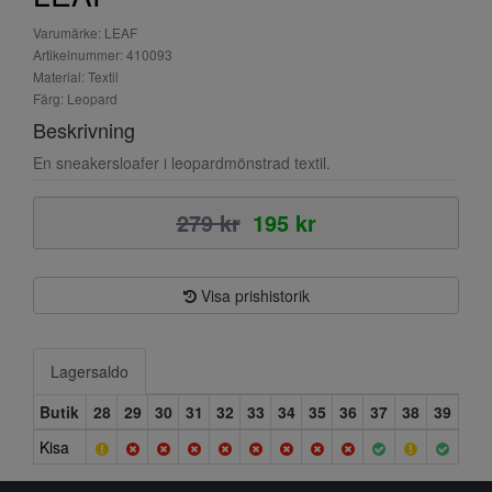
Varumärke: LEAF
Artikelnummer: 410093
Material: Textil
Färg: Leopard
Beskrivning
En sneakersloafer i leopardmönstrad textil.
279 kr
195 kr
Visa prishistorik
Lagersaldo
Butik
28
29
30
31
32
33
34
35
36
37
38
39
Kisa