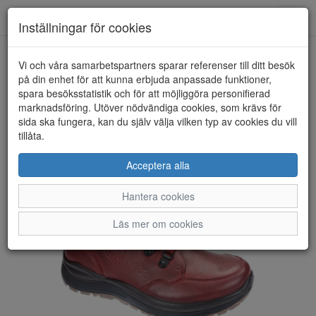
Toggl
Inställningar för cookies
navig
Vi och våra samarbetspartners sparar referenser till ditt besök
HEM
G COMFORT
på din enhet för att kunna erbjuda anpassade funktioner,
spara besöksstatistik och för att möjliggöra personifierad
marknadsföring. Utöver nödvändiga cookies, som krävs för
sida ska fungera, kan du själv välja vilken typ av cookies du vill
tillåta.
Acceptera alla
Hantera cookies
Läs mer om cookies