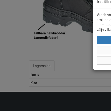
Inställ
Vi och vå
erbjuda a
marknads
välja vilk
Lagersaldo
Butik
Kisa