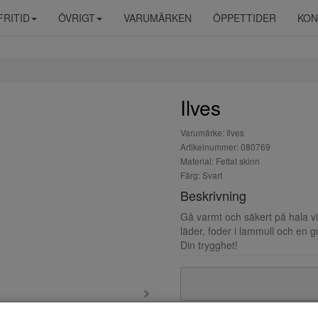
FRITID
ÖVRIGT
VARUMÄRKEN
ÖPPETTIDER
KON
Ilves
Varumärke: Ilves
Artikelnummer: 080769
Material: Fettat skinn
Färg: Svart
Beskrivning
Gå varmt och säkert på hala vi
läder, foder i lammull och en g
Din trygghet!