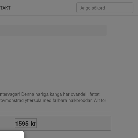
TAKT
ntervägar! Denna härliga känga har ovandel i fettat
rovmönstrad yttersula med fällbara halkbroddar. Allt för
1595 kr