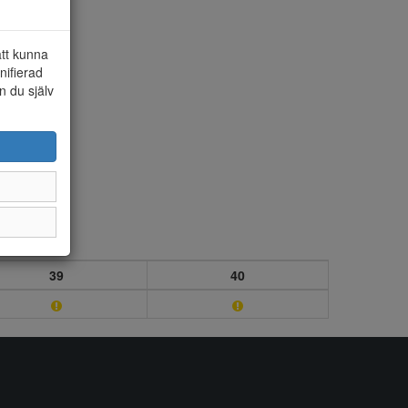
att kunna
nifierad
n du själv
39
40