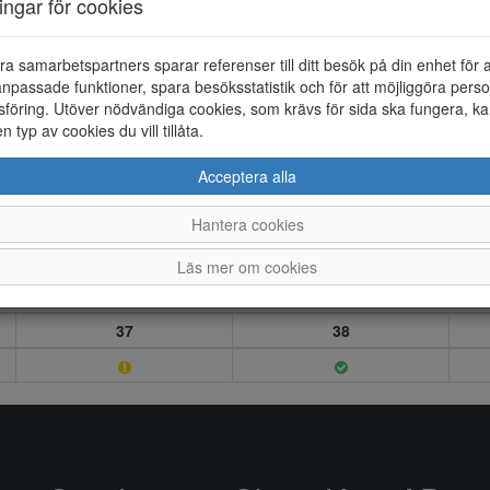
ningar för cookies
ra samarbetspartners sparar referenser till ditt besök på din enhet för 
npassade funktioner, spara besöksstatistik och för att möjliggöra perso
föring. Utöver nödvändiga cookies, som krävs för sida ska fungera, ka
en typ av cookies du vill tillåta.
Acceptera alla
Hantera cookies
Läs mer om cookies
37
38