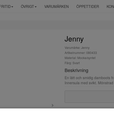
FRITID
ÖVRIGT
VARUMÄRKEN
ÖPPETTIDER
KON
Jenny
Varumärke: Jenny
Artikelnummer: 080433
Material: Mocka/syntet
Färg: Svart
Beskrivning
En lätt och smidig damboots f
Innersula med svikt. Mönstrad y