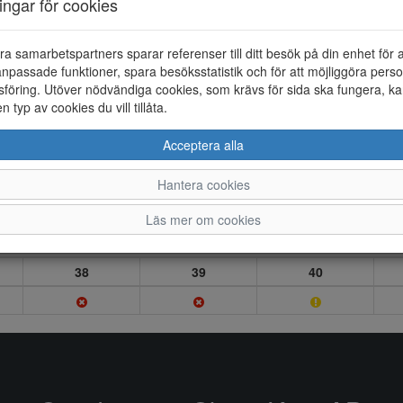
ningar för cookies
ra samarbetspartners sparar referenser till ditt besök på din enhet för 
npassade funktioner, spara besöksstatistik och för att möjliggöra perso
föring. Utöver nödvändiga cookies, som krävs för sida ska fungera, ka
en typ av cookies du vill tillåta.
Acceptera alla
Hantera cookies
Läs mer om cookies
38
39
40