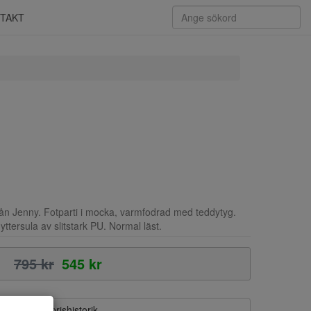
TAKT
rån Jenny. Fotparti i mocka, varmfodrad med teddytyg.
ttersula av slitstark PU. Normal läst.
795 kr
545 kr
Visa prishistorik