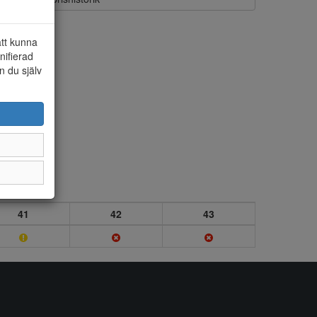
att kunna
nifierad
n du själv
41
42
43