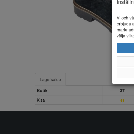
Inställ
Vi och vå
erbjuda a
marknads
välja vilk
Lagersaldo
Butik
37
Kisa