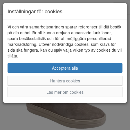
Toggl
Inställningar för cookies
navig
Vi och våra samarbetspartners sparar referenser till ditt besök
HEM
NATURAL SENSE
på din enhet för att kunna erbjuda anpassade funktioner,
spara besöksstatistik och för att möjliggöra personifierad
marknadsföring. Utöver nödvändiga cookies, som krävs för
sida ska fungera, kan du själv välja vilken typ av cookies du vill
tillåta.
Acceptera alla
Hantera cookies
Läs mer om cookies