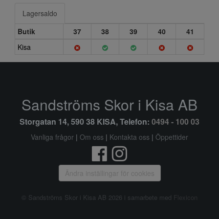
Lagersaldo
Butik
37
38
39
40
41
Kisa
Sandströms Skor i Kisa AB
Storgatan 14, 590 38 KISA, Telefon:
0494 - 100 03
Vanliga frågor
|
Om oss
|
Kontakta oss
|
Öppettider
Ändra inställingar för cookies
© Sandströms Skor i Kisa AB 2026 i samarbete med
Flexicon