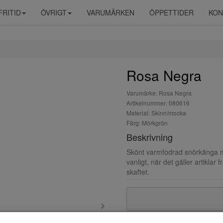
FRITID
ÖVRIGT
VARUMÄRKEN
ÖPPETTIDER
KON
Rosa Negra
Varumärke: Rosa Negra
Artikelnummer: 080616
Material: Skinn/mocka
Färg: Mörkgrön
Beskrivning
Skönt varmfodrad snörkänga m
vanligt, när det gäller artiklar
skaftet.