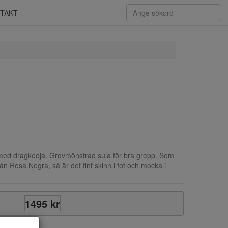
TAKT
ed dragkedja. Grovmönstrad sula för bra grepp. Som
 från Rosa Negra, så är det fint skinn i fot och mocka i
1495 kr