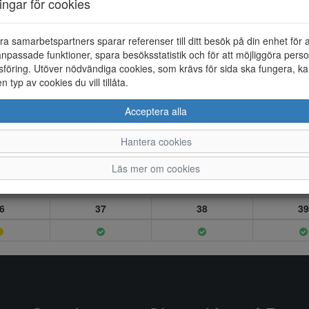
ningar för cookies
ra samarbetspartners sparar referenser till ditt besök på din enhet för 
npassade funktioner, spara besöksstatistik och för att möjliggöra perso
föring. Utöver nödvändiga cookies, som krävs för sida ska fungera, ka
en typ av cookies du vill tillåta.
Acceptera alla
Hantera cookies
Läs mer om cookies
6
37
38
39