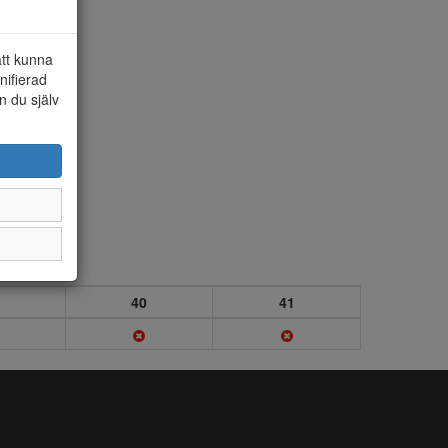
att kunna
nifierad
n du själv
40
41