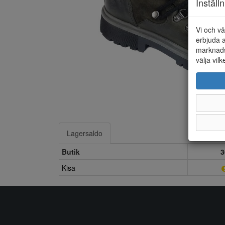
Inställ
Vi och vå
erbjuda a
marknads
välja vilk
Lagersaldo
Butik
3
Kisa