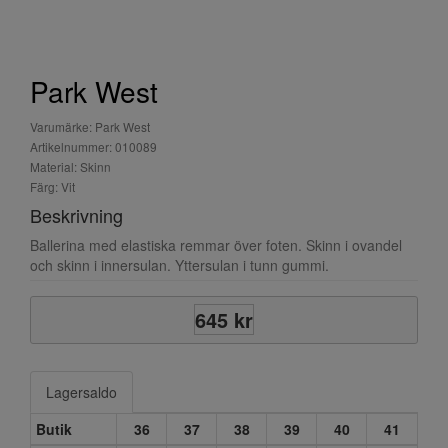
Park West
Varumärke: Park West
Artikelnummer: 010089
Material: Skinn
Färg: Vit
Beskrivning
Ballerina med elastiska remmar över foten. Skinn i ovandel
och skinn i innersulan. Yttersulan i tunn gummi.
645 kr
Lagersaldo
Butik
36
37
38
39
40
41