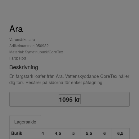
Ara
Varumärke: ara
Artikelnummer: 050982
Material: Syntetnubuck/GoreTex
Färg: Röd
Beskrivning
En färgstark loafer från Ara. Vattenskyddande GoreTex håller
dig torr. Resårer på sidorna för enkel påtagning.
1095 kr
Lagersaldo
Butik
4
4,5
5
5,5
6
6,5