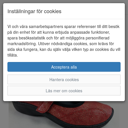
Toggl
Inställningar för cookies
navig
Vi och våra samarbetspartners sparar referenser till ditt besök
HEM
ATTENTA
på din enhet för att kunna erbjuda anpassade funktioner,
spara besöksstatistik och för att möjliggöra personifierad
marknadsföring. Utöver nödvändiga cookies, som krävs för
sida ska fungera, kan du själv välja vilken typ av cookies du vill
tillåta.
Acceptera alla
Hantera cookies
Läs mer om cookies