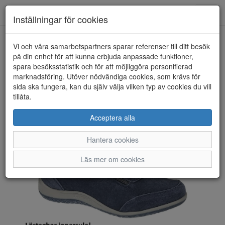
Toggl
Inställningar för cookies
navig
Vi och våra samarbetspartners sparar referenser till ditt besök
HEM
CC RESORTS
på din enhet för att kunna erbjuda anpassade funktioner,
spara besöksstatistik och för att möjliggöra personifierad
marknadsföring. Utöver nödvändiga cookies, som krävs för
sida ska fungera, kan du själv välja vilken typ av cookies du vill
tillåta.
Acceptera alla
Hantera cookies
Läs mer om cookies