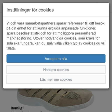
Toggl
Inställningar för cookies
navig
Vi och våra samarbetspartners sparar referenser till ditt besök
HEM
CC RESORTS
på din enhet för att kunna erbjuda anpassade funktioner,
spara besöksstatistik och för att möjliggöra personifierad
marknadsföring. Utöver nödvändiga cookies, som krävs för
sida ska fungera, kan du själv välja vilken typ av cookies du vill
tillåta.
Acceptera alla
Hantera cookies
Läs mer om cookies