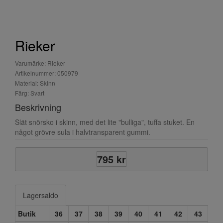
Rieker
Varumärke: Rieker
Artikelnummer: 050979
Material: Skinn
Färg: Svart
Beskrivning
Slät snörsko i skinn, med det lite "bulliga", tuffa stuket. En
något grövre sula i halvtransparent gummi.
795 kr
Lagersaldo
Butik
36
37
38
39
40
41
42
43