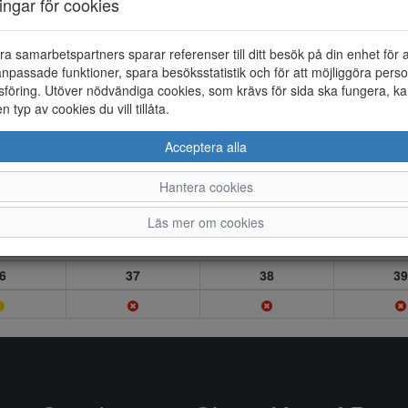
ningar för cookies
ra samarbetspartners sparar referenser till ditt besök på din enhet för 
npassade funktioner, spara besöksstatistik och för att möjliggöra perso
föring. Utöver nödvändiga cookies, som krävs för sida ska fungera, ka
en typ av cookies du vill tillåta.
Acceptera alla
Hantera cookies
Läs mer om cookies
6
37
38
39