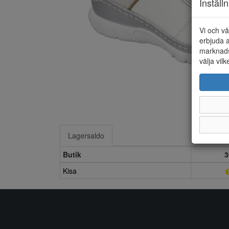
Inställ
Vi och vå
erbjuda a
marknads
välja vilk
Lagersaldo
Butik
3
Kisa