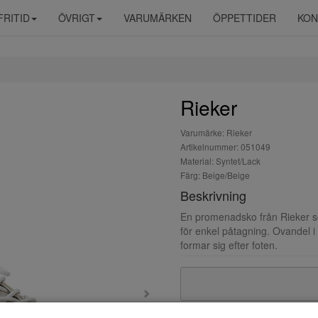
FRITID
ÖVRIGT
VARUMÄRKEN
ÖPPETTIDER
KON
Rieker
Varumärke: Rieker
Artikelnummer: 051049
Material: Syntet/Lack
Färg: Beige/Beige
Beskrivning
En promenadsko från Rieker s
för enkel påtagning. Ovandel i
formar sig efter foten.