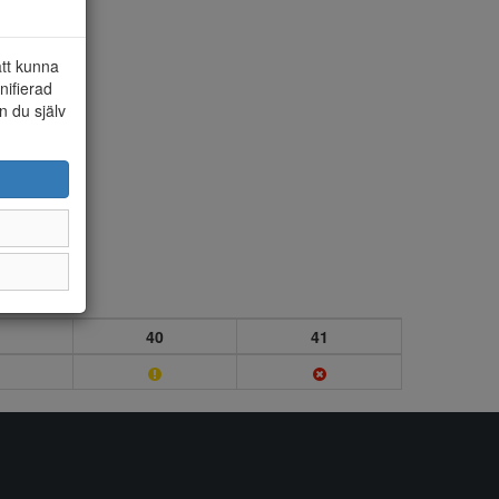
att kunna
nifierad
n du själv
40
41