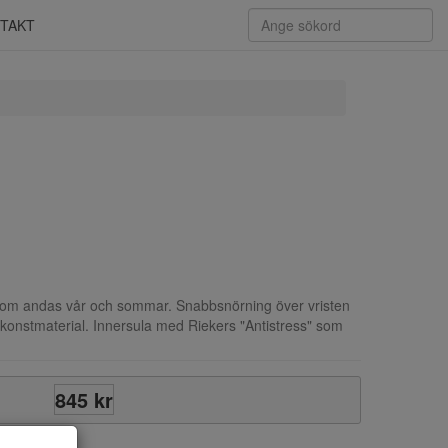
TAKT
om andas vår och sommar. Snabbsnörning över vristen
 konstmaterial. Innersula med Riekers "Antistress" som
845 kr