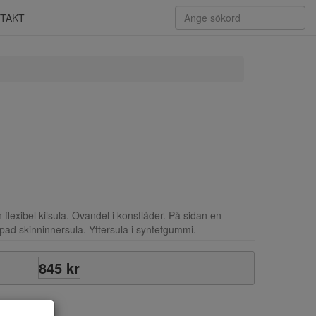
TAKT
flexibel kilsula. Ovandel i konstläder. På sidan en
ppad skinninnersula. Yttersula i syntetgummi.
845 kr