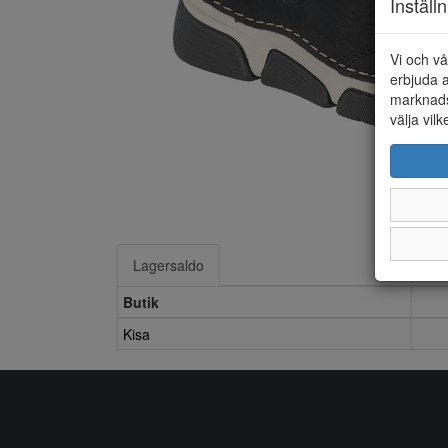
Inställ
Vi och vå
erbjuda a
marknads
välja vilk
Lagersaldo
Butik
Kisa