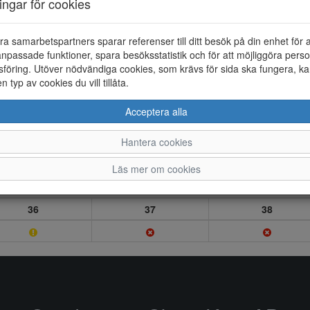
ningar för cookies
ra samarbetspartners sparar referenser till ditt besök på din enhet för 
npassade funktioner, spara besöksstatistik och för att möjliggöra perso
föring. Utöver nödvändiga cookies, som krävs för sida ska fungera, ka
en typ av cookies du vill tillåta.
Acceptera alla
Hantera cookies
Läs mer om cookies
36
37
38