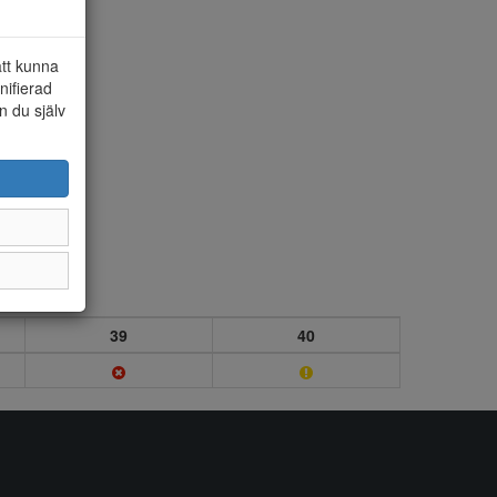
att kunna
nifierad
n du själv
39
40