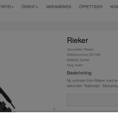
FRITID
ÖVRIGT
VARUMÄRKEN
ÖPPETTIDER
KON
Rieker
Varumärke: Rieker
Artikelnummer: 051165
Material: Syntet
Färg: Svart
Beskrivning
Ny snörsko från Rieker med en 
dekorativ "fejkkedja". Mjuksto