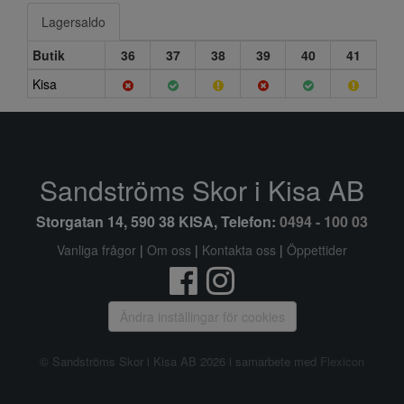
Lagersaldo
Butik
36
37
38
39
40
41
Kisa
Sandströms Skor i Kisa AB
Storgatan 14, 590 38 KISA, Telefon:
0494 - 100 03
Vanliga frågor
|
Om oss
|
Kontakta oss
|
Öppettider
Ändra inställingar för cookies
© Sandströms Skor i Kisa AB 2026 i samarbete med
Flexicon