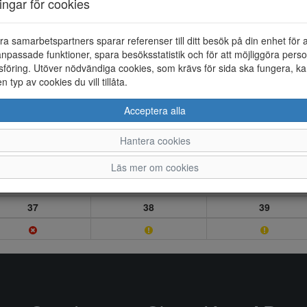
ningar för cookies
ra samarbetspartners sparar referenser till ditt besök på din enhet för 
npassade funktioner, spara besöksstatistik och för att möjliggöra perso
föring. Utöver nödvändiga cookies, som krävs för sida ska fungera, ka
en typ av cookies du vill tillåta.
Acceptera alla
Hantera cookies
Läs mer om cookies
37
38
39