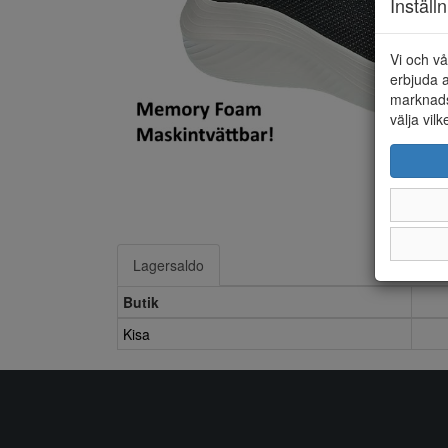
Inställ
Vi och vå
erbjuda a
marknads
välja vilk
Lagersaldo
Butik
Kisa