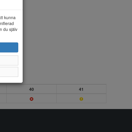
att kunna
nifierad
n du själv
40
41