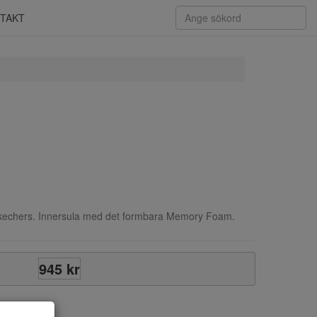
TAKT
Skechers. Innersula med det formbara Memory Foam.
945 kr