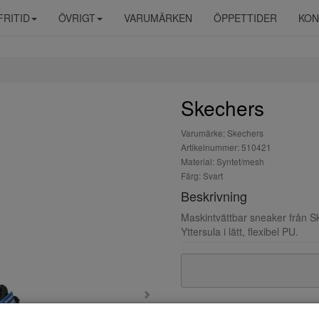
FRITID
ÖVRIGT
VARUMÄRKEN
ÖPPETTIDER
KON
Skechers
Varumärke: Skechers
Artikelnummer: 510421
Material: Syntet/mesh
Färg: Svart
Beskrivning
Maskintvättbar sneaker från 
Yttersula i lätt, flexibel PU.