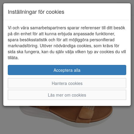
Toggl
Inställningar för cookies
navig
Vi och våra samarbetspartners sparar referenser till ditt besök
HEM
CC RESORTS
på din enhet för att kunna erbjuda anpassade funktioner,
spara besöksstatistik och för att möjliggöra personifierad
marknadsföring. Utöver nödvändiga cookies, som krävs för
sida ska fungera, kan du själv välja vilken typ av cookies du vill
tillåta.
Acceptera alla
Hantera cookies
Läs mer om cookies