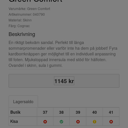
Varumärke: Green Comfort
Artikelnummer: 040790
Material: Skinn
Färg: Cognac
Beskrivning
En riktigt bekväm sandal. Perfekt till långa
sommarpromenader eller varför inte ha dem på jobbet! Fyra
kardborrknäppen ger möjlighet till en individuell anpassning
till foten. Mjukstoppad innersula med stöd för hålfoten.
Ovandel i skinn, sula i gummi.
1145 kr
Lagersaldo
Butik
37
38
39
40
41
Kisa