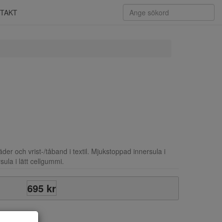
TAKT
er och vrist-/tåband i textil. Mjukstoppad innersula i
sula i lätt cellgummi.
695 kr