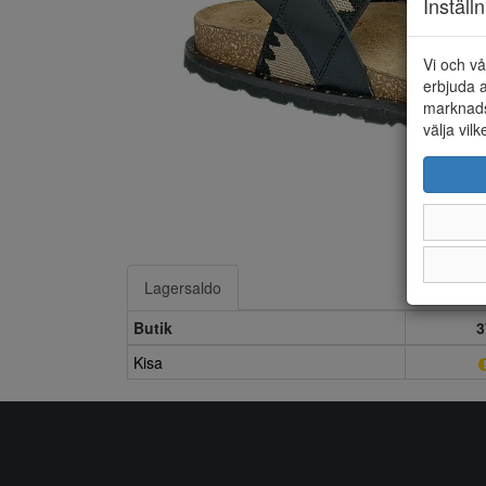
Inställ
Vi och vå
erbjuda a
marknads
välja vilk
Lagersaldo
Butik
3
Kisa