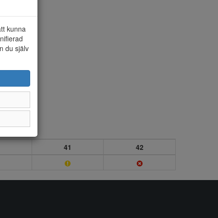
att kunna
nifierad
n du själv
41
42