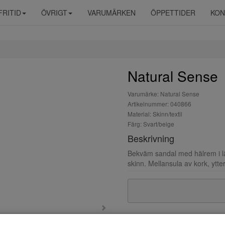
FRITID
ÖVRIGT
VARUMÄRKEN
ÖPPETTIDER
KON
Natural Sense
Varumärke: Natural Sense
Artikelnummer: 040866
Material: Skinn/textil
Färg: Svart/beige
Beskrivning
Bekväm sandal med hälrem i läd
skinn. Mellansula av kork, ytter