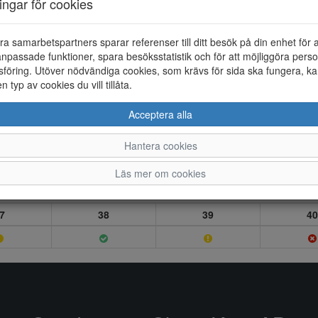
ningar för cookies
ra samarbetspartners sparar referenser till ditt besök på din enhet för 
npassade funktioner, spara besöksstatistik och för att möjliggöra perso
föring. Utöver nödvändiga cookies, som krävs för sida ska fungera, ka
en typ av cookies du vill tillåta.
Acceptera alla
Hantera cookies
Läs mer om cookies
7
38
39
40