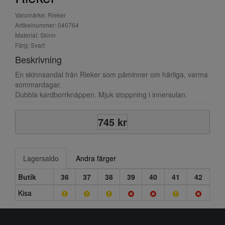
Varumärke: Rieker
Artikelnummer: 040764
Material: Skinn
Färg: Svart
Beskrivning
En skinnsandal från Rieker som påminner om härliga, varma
sommardagar.
Dubbla kardborrknäppen. Mjuk stoppning i innersulan.
745 kr
Lagersaldo
Andra färger
Butik
36
37
38
39
40
41
42
Kisa