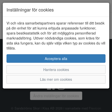
Toggl
Inställningar för cookies
navig
Vi och våra samarbetspartners sparar referenser till ditt besök
HEM
RIEKER
på din enhet för att kunna erbjuda anpassade funktioner,
spara besöksstatistik och för att möjliggöra personifierad
Kunde inte hitta några artiklar...
marknadsföring. Utöver nödvändiga cookies, som krävs för
sida ska fungera, kan du själv välja vilken typ av cookies du vill
tillåta.
Sandströms Skor i Kisa AB
Acceptera alla
Storgatan 14, 590 38 KISA, Telefon:
0494 - 100 03
Hantera cookies
Vanliga frågor
|
Om oss
|
Kontakta oss
|
Öppettider
Läs mer om cookies
Ändra inställingar för cookies
© Sandströms Skor i Kisa AB 2026 i samarbete med
Flexicon