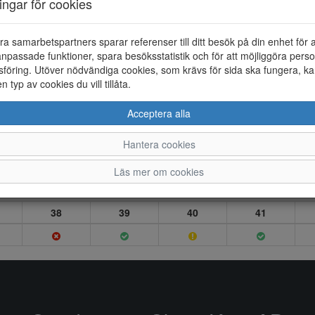
ningar för cookies
ra samarbetspartners sparar referenser till ditt besök på din enhet för 
npassade funktioner, spara besöksstatistik och för att möjliggöra perso
föring. Utöver nödvändiga cookies, som krävs för sida ska fungera, ka
en typ av cookies du vill tillåta.
Acceptera alla
Hantera cookies
Läs mer om cookies
38
39
40
41