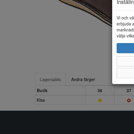
Inställ
Vi och vå
erbjuda a
marknads
välja vilk
Lagersaldo
Andra färger
Butik
36
37
Kisa