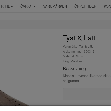
FRITID
ÖVRIGT
VARUMÄRKEN
ÖPPETTIDER
KON
Tyst & Lätt
Varumärke: Tyst & Lätt
Artikelnummer: 600312
Material: Skinn
Färg: Mörkbrun
Beskrivning
Klassisk, svensktillverkad slipp
cellgummi.