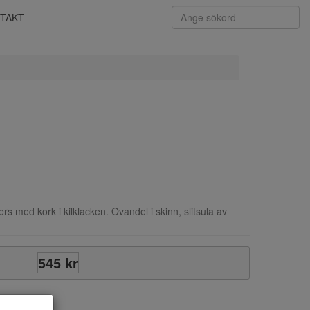
TAKT
ers med kork i kilklacken. Ovandel i skinn, slitsula av
545 kr