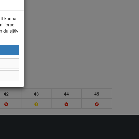
att kunna
nifierad
n du själv
42
43
44
45