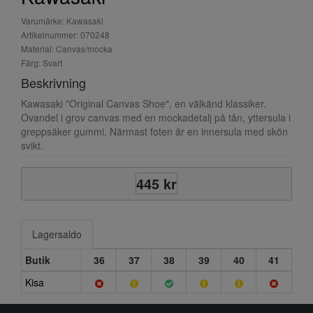
Varumärke: Kawasaki
Artikelnummer: 070248
Material: Canvas/mocka
Färg: Svart
Beskrivning
Kawasaki "Original Canvas Shoe", en välkänd klassiker.
Ovandel i grov canvas med en mockadetalj på tån, yttersula i
greppsäker gummi. Närmast foten är en innersula med skön
svikt.
445 kr
Lagersaldo
Butik
36
37
38
39
40
41
Kisa