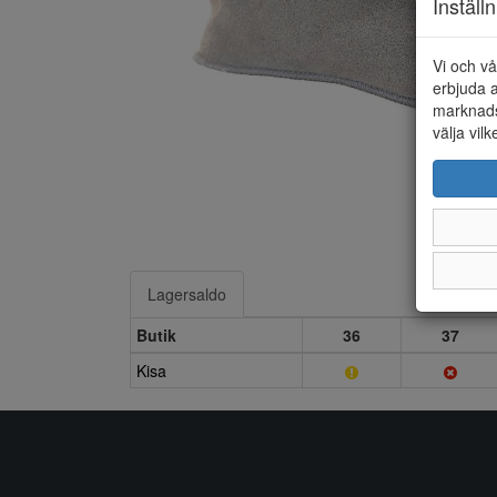
Inställ
Vi och vå
erbjuda a
marknads
välja vilk
Lagersaldo
Butik
36
37
Kisa