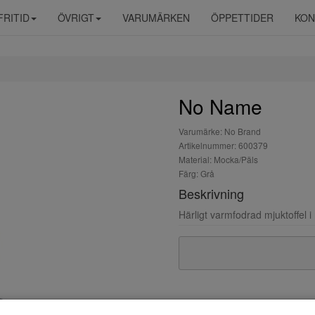
FRITID
ÖVRIGT
VARUMÄRKEN
ÖPPETTIDER
KON
No Name
Varumärke: No Brand
Artikelnummer: 600379
Material: Mocka/Päls
Färg: Grå
Beskrivning
Härligt varmfodrad mjuktoffel 