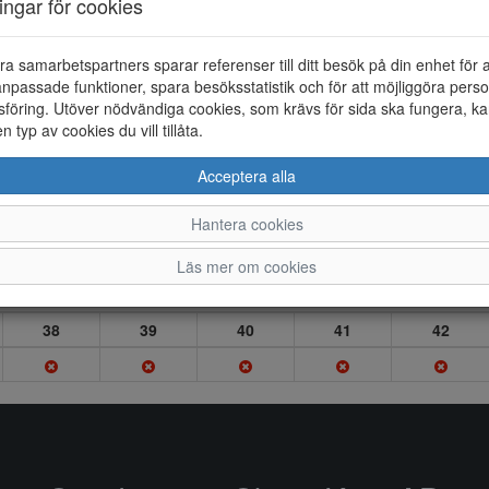
ningar för cookies
ra samarbetspartners sparar referenser till ditt besök på din enhet för 
npassade funktioner, spara besöksstatistik och för att möjliggöra perso
föring. Utöver nödvändiga cookies, som krävs för sida ska fungera, ka
en typ av cookies du vill tillåta.
Acceptera alla
Hantera cookies
Läs mer om cookies
38
39
40
41
42