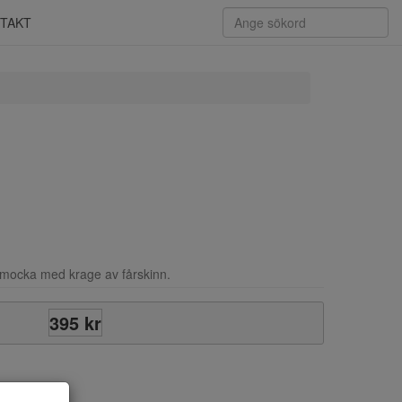
TAKT
i mocka med krage av fårskinn.
395 kr