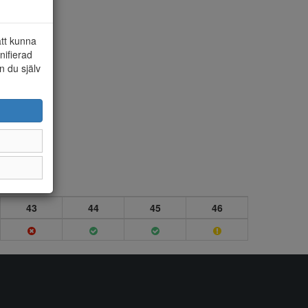
att kunna
nifierad
n du själv
43
44
45
46