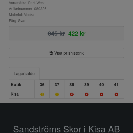
Varumärke: Park West
Artikelnummer: 080326
Material: Mocka
Färg: Svart
845 kr
422 kr
Visa prishistorik
Lagersaldo
Butik
36
37
38
39
40
41
Kisa
Sandströms Skor i Kisa AB