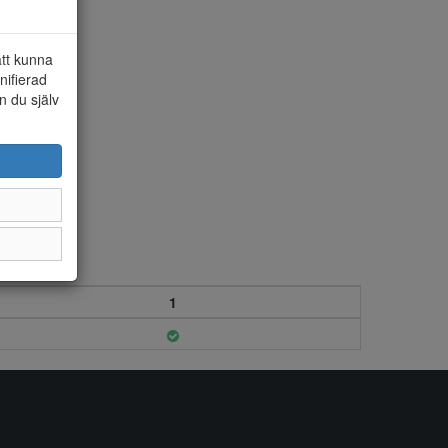
att kunna
nifierad
n du själv
1