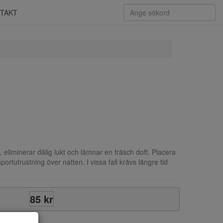
TAKT
 eliminerar dålig lukt och lämnar en fräsch doft. Placera
sportutrustning över natten. I vissa fall krävs längre tid
85 kr