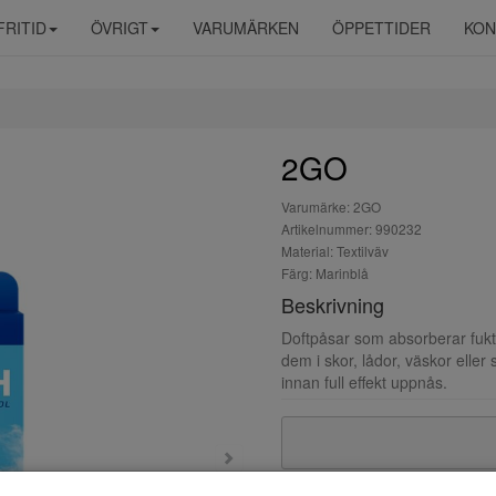
FRITID
ÖVRIGT
VARUMÄRKEN
ÖPPETTIDER
KON
2GO
Varumärke: 2GO
Artikelnummer: 990232
Material: Textilväv
Färg: Marinblå
Beskrivning
Doftpåsar som absorberar fukt,
dem i skor, lådor, väskor eller 
innan full effekt uppnås.