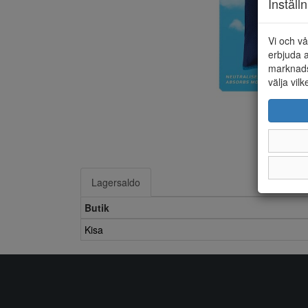
Inställ
Vi och vå
erbjuda a
marknads
välja vilk
Lagersaldo
Butik
Kisa