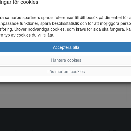
ningar för cookies
ra samarbetspartners sparar referenser till ditt besök på din enhet för 
npassade funktioner, spara besöksstatistik och för att möjliggöra perso
föring. Utöver nödvändiga cookies, som krävs för sida ska fungera, ka
en typ av cookies du vill tillåta.
Acceptera alla
Hantera cookies
Läs mer om cookies