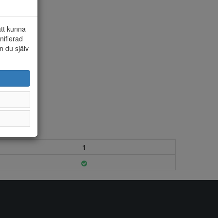
att kunna
nifierad
n du själv
1