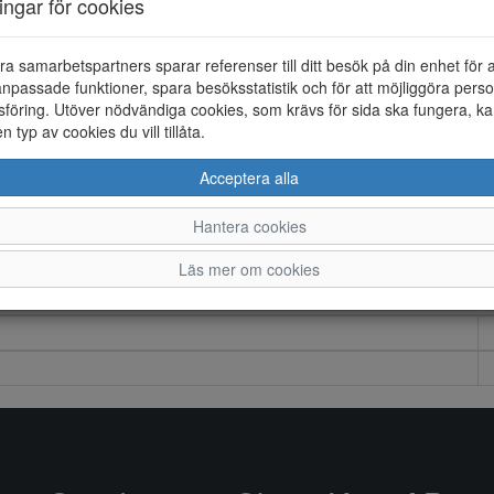
ningar för cookies
ra samarbetspartners sparar referenser till ditt besök på din enhet för 
npassade funktioner, spara besöksstatistik och för att möjliggöra perso
föring. Utöver nödvändiga cookies, som krävs för sida ska fungera, ka
en typ av cookies du vill tillåta.
Acceptera alla
Hantera cookies
Läs mer om cookies