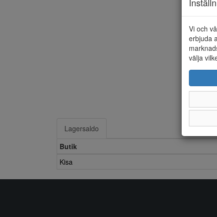
Inställ
Vi och vå
erbjuda a
marknads
välja vilk
Lagersaldo
Butik
Kisa