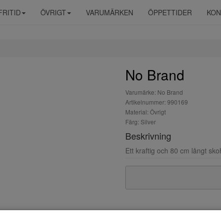
FRITID
ÖVRIGT
VARUMÄRKEN
ÖPPETTIDER
KON
No Brand
Varumärke: No Brand
Artikelnummer: 990169
Material: Övrigt
Färg: Silver
Beskrivning
Ett kraftig och 80 cm långt sko