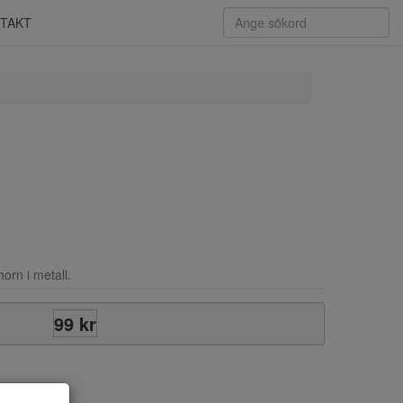
TAKT
horn i metall.
99 kr