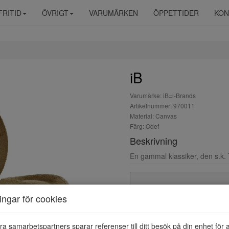
FRITID
ÖVRIGT
VARUMÄRKEN
ÖPPETTIDER
KON
iB
Varumärke: iB=i-Brands
Artikelnummer: 970011
Material: Canvas
Färg: Odef
Beskrivning
En gammal klassiker, den s.k. 
ningar för cookies
ra samarbetspartners sparar referenser till ditt besök på din enhet för 