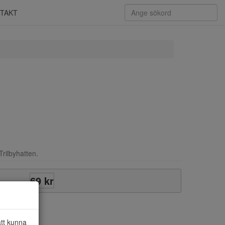
TAKT
Trilbyhatten.
69 kr
att kunna