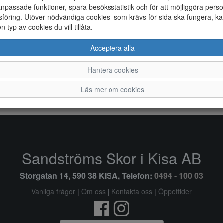
npassade funktioner, spara besöksstatistik och för att möjliggöra perso
föring. Utöver nödvändiga cookies, som krävs för sida ska fungera, ka
en typ av cookies du vill tillåta.
Acceptera alla
Hantera cookies
.
NATUR
MARIN
RÖD
Läs mer om cookies
Sandströms Skor i Kisa AB
Storgatan 14, 590 38 KISA, Telefon:
0494 - 100 03
Vanliga frågor
|
Om oss
|
Kontakta oss
|
Öppettider