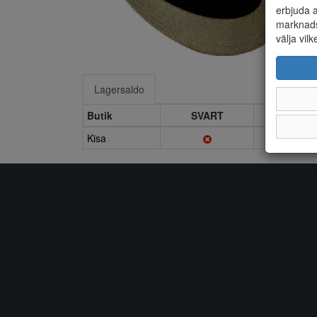
erbjuda a
marknads
välja vilk
Lagersaldo
Butik
SVART
MÖ.BR
Kisa