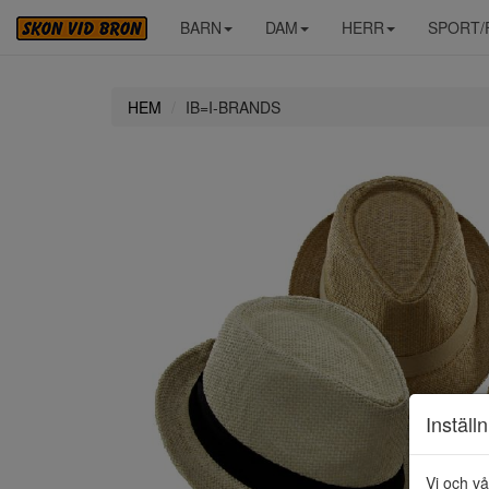
BARN
DAM
HERR
SPORT/
HEM
IB=I-BRANDS
Inställ
Vi och vå