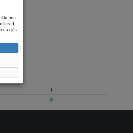
att kunna
nifierad
n du själv
1