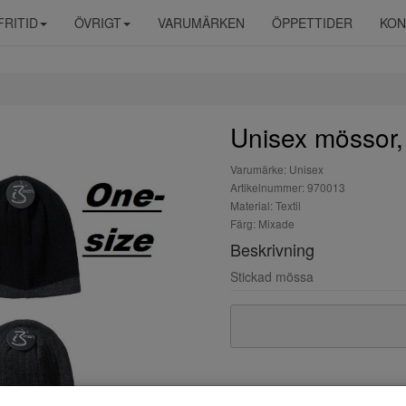
FRITID
ÖVRIGT
VARUMÄRKEN
ÖPPETTIDER
KON
Unisex mössor, 
Varumärke: Unisex
Artikelnummer: 970013
Material: Textil
Färg: Mixade
Beskrivning
Stickad mössa