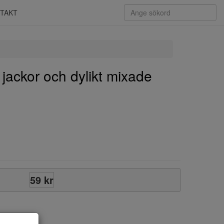
TAKT
jackor och dylikt mixade
59 kr