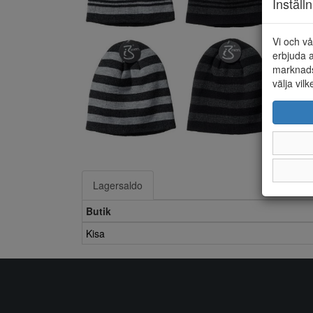
Inställ
Vi och vå
erbjuda a
marknads
välja vilk
Lagersaldo
Butik
Kisa