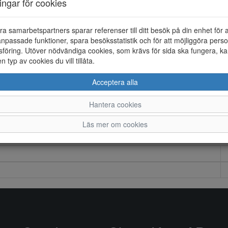
ningar för cookies
ra samarbetspartners sparar referenser till ditt besök på din enhet för 
npassade funktioner, spara besöksstatistik och för att möjliggöra perso
föring. Utöver nödvändiga cookies, som krävs för sida ska fungera, ka
en typ av cookies du vill tillåta.
Acceptera alla
Hantera cookies
Läs mer om cookies