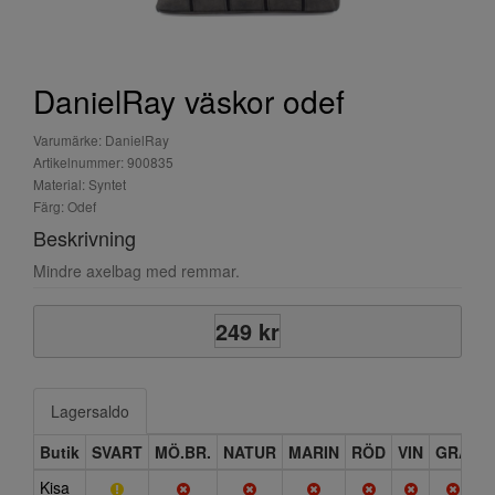
DanielRay väskor odef
Varumärke: DanielRay
Artikelnummer: 900835
Material: Syntet
Färg: Odef
Beskrivning
Mindre axelbag med remmar.
249 kr
Lagersaldo
Butik
SVART
MÖ.BR.
NATUR
MARIN
RÖD
VIN
GRÅ
Kisa