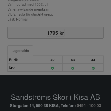
Varmfodrad med 100% ull
Vattenavvisande membran
Vibramsula för utmärkt grepp
Läst: Normal
1795 kr
Lagersaldo
Butik
42
43
44
Kisa
Sandströms Skor i Kisa AB
Storgatan 14, 590 38 KISA, Telefon:
0494 - 100 03