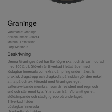
Graninge
Varumärke: Graninge
Artikelnummer: 280214
Material: Fettat skinn
Färg: Mörkbrun
Beskrivning
Denna Graningestövel har lite högre skaft och är varmfodrad
med 100% ull. Stöveln är tillverkad i fettat läder med
löstagbar innersula och extra dämpning under hälen. En
praktisk dragstropp och dragkedja på insidan gör den enkel
att ta på och av. Försedd med Graninges eget
vattenavvisande membran som är resistent mot regn och
snö och står emot kyla. Yttersulan från Vibram® ger ett
stötdämpande och stadigt grepp på underlaget.
Tillverkad i läder
Löstagbar innersula
Dragkedja på insidan