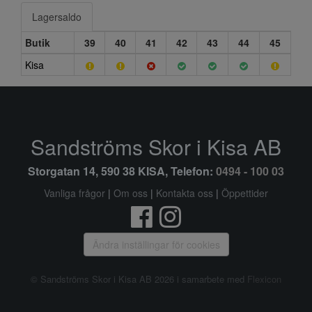
Lagersaldo
Butik
39
40
41
42
43
44
45
Kisa
Sandströms Skor i Kisa AB
Storgatan 14, 590 38 KISA, Telefon:
0494 - 100 03
Vanliga frågor
|
Om oss
|
Kontakta oss
|
Öppettider
Ändra inställingar för cookies
© Sandströms Skor i Kisa AB 2026 i samarbete med
Flexicon