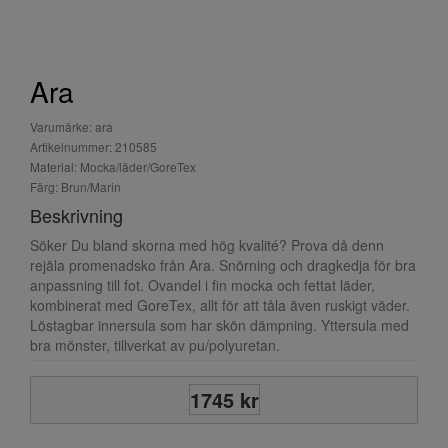
Ara
Varumärke: ara
Artikelnummer: 210585
Material: Mocka/läder/GoreTex
Färg: Brun/Marin
Beskrivning
Söker Du bland skorna med hög kvalité? Prova då denn
rejäla promenadsko från Ara. Snörning och dragkedja för bra
anpassning till fot. Ovandel i fin mocka och fettat läder,
kombinerat med GoreTex, allt för att tåla även ruskigt väder.
Löstagbar innersula som har skön dämpning. Yttersula med
bra mönster, tillverkat av pu/polyuretan.
1745 kr