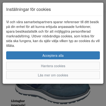
Toggl
Inställningar för cookies
navig
Vi och våra samarbetspartners sparar referenser till ditt besök
HEM
G COMFORT
på din enhet för att kunna erbjuda anpassade funktioner,
spara besöksstatistik och för att möjliggöra personifierad
marknadsföring. Utöver nödvändiga cookies, som krävs för
sida ska fungera, kan du själv välja vilken typ av cookies du vill
tillåta.
Acceptera alla
Hantera cookies
Läs mer om cookies