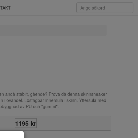
TAKT
en ändå stabilt, gående? Prova då denna skinnsneaker
inn i ovandel. Löstagbar innersula i skinn. Yttersula med
uppbyggnad av PU och "gummi".
1195 kr