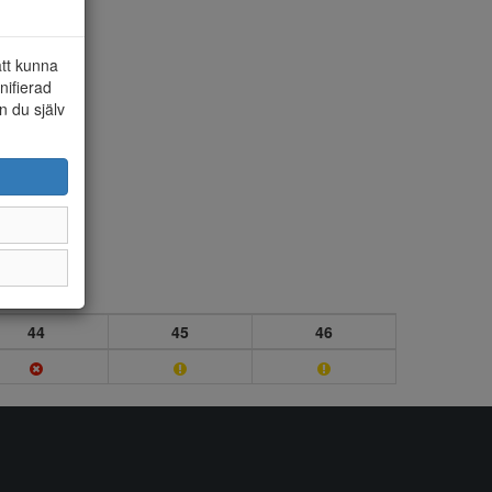
att kunna
nifierad
n du själv
44
45
46