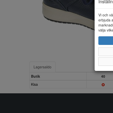
Inställ
Vi och vå
erbjuda a
marknads
välja vilk
Lagersaldo
Butik
40
Kisa