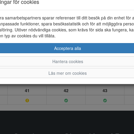
ningar för cookies
ra samarbetspartners sparar referenser till ditt besök på din enhet för 
npassade funktioner, spara besöksstatistik och för att möjliggöra perso
föring. Utöver nödvändiga cookies, som krävs för sida ska fungera, ka
en typ av cookies du vill tillåta.
Acceptera alla
Hantera cookies
Läs mer om cookies
41
42
43