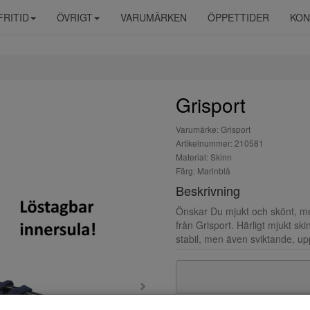
FRITID
ÖVRIGT
VARUMÄRKEN
ÖPPETTIDER
KON
Grisport
Varumärke: Grisport
Artikelnummer: 210581
Material: Skinn
Färg: Marinblå
Beskrivning
Önskar Du mjukt och skönt, m
från Grisport. Härligt mjukt sk
stabil, men även sviktande, 