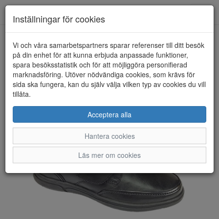
Toggl
Inställningar för cookies
navig
Vi och våra samarbetspartners sparar referenser till ditt besök
HEM
MARCO BOSSI
på din enhet för att kunna erbjuda anpassade funktioner,
spara besöksstatistik och för att möjliggöra personifierad
marknadsföring. Utöver nödvändiga cookies, som krävs för
sida ska fungera, kan du själv välja vilken typ av cookies du vill
tillåta.
Acceptera alla
Hantera cookies
Läs mer om cookies