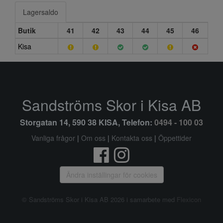
Lagersaldo
Butik
41
42
43
44
45
46
Kisa
Sandströms Skor i Kisa AB
Storgatan 14, 590 38 KISA, Telefon:
0494 - 100 03
Vanliga frågor
|
Om oss
|
Kontakta oss
|
Öppettider
Ändra inställingar för cookies
© Sandströms Skor i Kisa AB 2026 i samarbete med
Flexicon