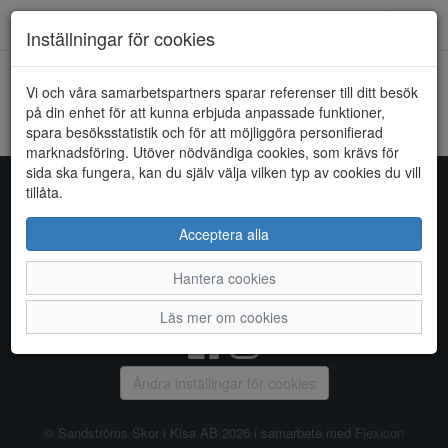
Toggl
Inställningar för cookies
navig
Vi och våra samarbetspartners sparar referenser till ditt besök
HEM
INBLU
på din enhet för att kunna erbjuda anpassade funktioner,
spara besöksstatistik och för att möjliggöra personifierad
Kunde inte hitta några artiklar...
marknadsföring. Utöver nödvändiga cookies, som krävs för
sida ska fungera, kan du själv välja vilken typ av cookies du vill
tillåta.
Sandströms Skor i Kisa AB
Acceptera alla
Storgatan 14, 590 38 KISA, Telefon:
0494 - 100 03
Hantera cookies
Vanliga frågor
|
Om oss
|
Kontakta oss
|
Öppettider
Läs mer om cookies
Ändra inställingar för cookies
© Sandströms Skor i Kisa AB 2026 i samarbete med
Flexicon