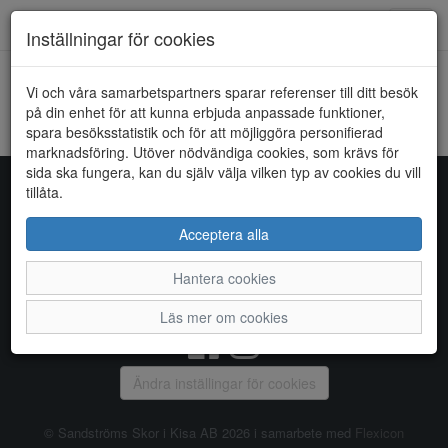
Toggl
Inställningar för cookies
navig
Vi och våra samarbetspartners sparar referenser till ditt besök
HEM
RIEKER
på din enhet för att kunna erbjuda anpassade funktioner,
spara besöksstatistik och för att möjliggöra personifierad
Kunde inte hitta några artiklar...
marknadsföring. Utöver nödvändiga cookies, som krävs för
sida ska fungera, kan du själv välja vilken typ av cookies du vill
tillåta.
Sandströms Skor i Kisa AB
Acceptera alla
Storgatan 14, 590 38 KISA, Telefon:
0494 - 100 03
Hantera cookies
Vanliga frågor
|
Om oss
|
Kontakta oss
|
Öppettider
Läs mer om cookies
Ändra inställingar för cookies
© Sandströms Skor i Kisa AB 2026 i samarbete med
Flexicon