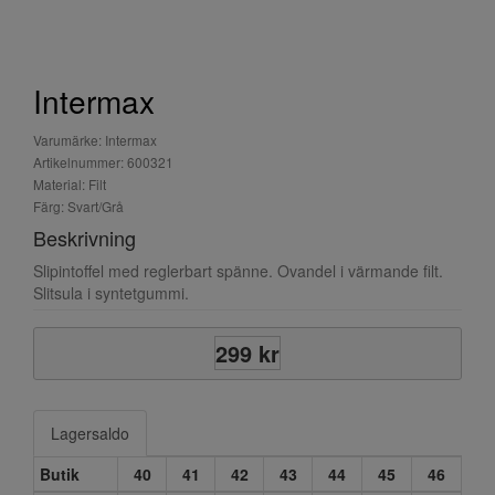
Intermax
Varumärke: Intermax
Artikelnummer: 600321
Material: Filt
Färg: Svart/Grå
Beskrivning
Slipintoffel med reglerbart spänne. Ovandel i värmande filt.
Slitsula i syntetgummi.
299 kr
Lagersaldo
Butik
40
41
42
43
44
45
46